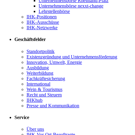
Unternehmensbörse Rheinland-Pfalz
Unternehmensbörse nexxt-change
Lehrstellenbörse
IHK-Positionen
IHK-Ausschüsse
IHK-Netzwerke
Geschäftsfelder
Standortpolitik
Existenzgründung und Unternehmensförderung
Innovation, Umwelt, Energie
Ausbildung
Weiterbildung
Fachkräftesicherung
International
Wein & Tourismus
Recht und Steuern
IHKhub
Presse und Kommunikation
Service
Über uns
IHK-Vor-Ort-Beauftragte