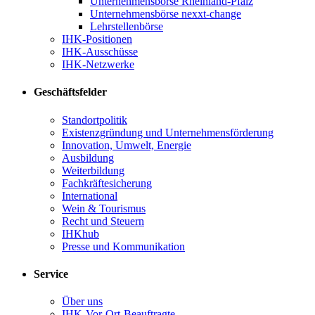
Unternehmensbörse Rheinland-Pfalz
Unternehmensbörse nexxt-change
Lehrstellenbörse
IHK-Positionen
IHK-Ausschüsse
IHK-Netzwerke
Geschäftsfelder
Standortpolitik
Existenzgründung und Unternehmensförderung
Innovation, Umwelt, Energie
Ausbildung
Weiterbildung
Fachkräftesicherung
International
Wein & Tourismus
Recht und Steuern
IHKhub
Presse und Kommunikation
Service
Über uns
IHK-Vor-Ort-Beauftragte