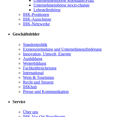
Unternehmensbörse Rheinland-Pfalz
Unternehmensbörse nexxt-change
Lehrstellenbörse
IHK-Positionen
IHK-Ausschüsse
IHK-Netzwerke
Geschäftsfelder
Standortpolitik
Existenzgründung und Unternehmensförderung
Innovation, Umwelt, Energie
Ausbildung
Weiterbildung
Fachkräftesicherung
International
Wein & Tourismus
Recht und Steuern
IHKhub
Presse und Kommunikation
Service
Über uns
IHK-Vor-Ort-Beauftragte