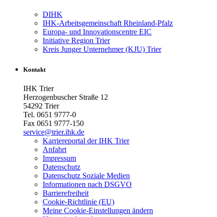
DIHK
IHK-Arbeitsgemeinschaft Rheinland-Pfalz
Europa- und Innovationscentre EIC
Initiative Region Trier
Kreis Junger Unternehmer (KJU) Trier
Kontakt
IHK Trier
Herzogenbuscher Straße 12
54292 Trier
Tel. 0651 9777-0
Fax 0651 9777-150
service@trier.ihk.de
Karriereportal der IHK Trier
Anfahrt
Impressum
Datenschutz
Datenschutz Soziale Medien
Informationen nach DSGVO
Barrierefreiheit
Cookie-Richtlinie (EU)
Meine Cookie-Einstellungen ändern