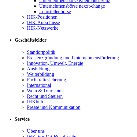
Unternehmensbörse Rheinland-Pfalz
Unternehmensbörse nexxt-change
Lehrstellenbörse
IHK-Positionen
IHK-Ausschüsse
IHK-Netzwerke
Geschäftsfelder
Standortpolitik
Existenzgründung und Unternehmensförderung
Innovation, Umwelt, Energie
Ausbildung
Weiterbildung
Fachkräftesicherung
International
Wein & Tourismus
Recht und Steuern
IHKhub
Presse und Kommunikation
Service
Über uns
IHK-Vor-Ort-Beauftragte