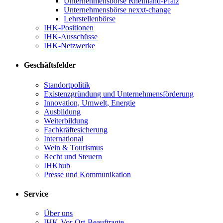
Unternehmensbörse Rheinland-Pfalz
Unternehmensbörse nexxt-change
Lehrstellenbörse
IHK-Positionen
IHK-Ausschüsse
IHK-Netzwerke
Geschäftsfelder
Standortpolitik
Existenzgründung und Unternehmensförderung
Innovation, Umwelt, Energie
Ausbildung
Weiterbildung
Fachkräftesicherung
International
Wein & Tourismus
Recht und Steuern
IHKhub
Presse und Kommunikation
Service
Über uns
IHK-Vor-Ort-Beauftragte