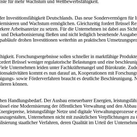
-Liste für mehr Wachstum und Wettbewerbsfähigkeit.
r Investitionsfähigkeit Deutschlands. Das neue Sondervermögen für Inf
dernisieren und Wachstum ermöglichen. Gleichzeitig fordert Brüssel Ref
stärkere Arbeitsanreize zu setzen. Für die Unternehmen ist dabei aus 
rung und Dekarbonisierung fließen und nicht lediglich bestehende Ausgabe
abläufe drohen Investitionen weiterhin an praktischen Umsetzungspro
gkeit. Forschungsergebnisse sollen schneller in marktfähige Produkt
rdert Brüssel weniger regulatorische Belastungen und eine beschleunigt
 Viele Unternehmen leiden unter Fachkräftemangel und Bürokratie. Zud
ationsaktivitäten kommt es nun darauf an, Kooperationen mit Forschung
ngs- sowie Förderverfahren braucht es deutliche Beschleunigung. Nicht
alieren können.
ichen Handlungsbedarf. Der Ausbau erneuerbarer Energien, leistungsfäh
 Brüssel eine Modernisierung der öffentlichen Verwaltung und den Abba
ergiepreise, leistungsfähige Netze und digitale Verwaltungsprozesse 
 auszugestalten, Unternehmen nicht mit zusätzlichen Verpflichtungen zu
lisierung staatlicher Verfahren, deren Qualität im Urteil der Unterneh