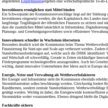
abgeleiteten
Empfehlungen
ergeben eine wirtschaftspolitische To-do
Investitionen ermöglichen statt Mittel binden
Ein Schwerpunkt der Kommissionsvorschläge liegt auf der Stärkung de
Investitionen eingesetzt werden, die den Kapitalstock des Landes mo
langfristige Tragfähigkeit der öffentlichen Finanzen zu sichern und 
dass die zusätzlichen Mittel tatsächlich in Infrastruktur, Digitalisie
Planungs- und Genehmigungsverfahren sowie effizientere Verwaltungs
Innovationen schneller in Wachstum übersetzen
Besonders deutlich wird die Kommission beim Thema Wettbewerbsfähi
Finanzierung für Start-ups und Scale-ups verbessert werden. Zudem fo
Standortherausforderungen auf, welche auch die DIHK identifiziert:
und Wirtschaft oft schwerfällig. Gerade in Zeiten rückläufiger Innov
Förderprogramme technologieoffen auszugestalten. Auch bei Genehmigu
wichtig, damit innovative Unternehmen ihre Ideen auch in Europa sk
Energie, Netze und Verwaltung als Wettbewerbsfaktoren
Bei Energie und Infrastruktur sieht die Kommission ebenfalls erhebl
Strominfrastruktur sollen beschleunigt werden. Gleichzeitig fordert
Randthemen, sondern zentrale Standortfaktoren: Wettbewerbsfähige En
getätigt werden. Wichtig ist dabei, die Energiewende kosteneffizient
Strommärkte weiter voranzutreiben. Ebenso dringend bleibt die Digita
Fachkräfte sichern