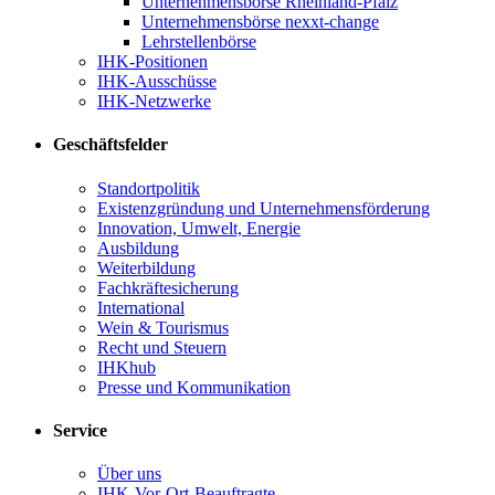
Unternehmensbörse Rheinland-Pfalz
Unternehmensbörse nexxt-change
Lehrstellenbörse
IHK-Positionen
IHK-Ausschüsse
IHK-Netzwerke
Geschäftsfelder
Standortpolitik
Existenzgründung und Unternehmensförderung
Innovation, Umwelt, Energie
Ausbildung
Weiterbildung
Fachkräftesicherung
International
Wein & Tourismus
Recht und Steuern
IHKhub
Presse und Kommunikation
Service
Über uns
IHK-Vor-Ort-Beauftragte