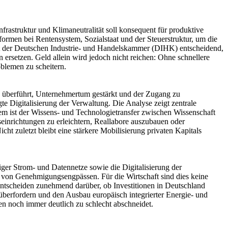
rastruktur und Klimaneutralität soll konsequent für produktive
ormen bei Rentensystem, Sozialstaat und der Steuerstruktur, um die
Sicht der Deutschen Industrie- und Handelskammer (DIHK) entscheidend,
n ersetzen. Geld allein wird jedoch nicht reichen: Ohne schnellere
blemen zu scheitern.
e überführt, Unternehmertum gestärkt und der Zugang zu
e Digitalisierung der Verwaltung. Die Analyse zeigt zentrale
em ist der Wissens- und Technologietransfer zwischen Wissenschaft
seinrichtungen zu erleichtern, Reallabore auszubauen oder
 zuletzt bleibt eine stärkere Mobilisierung privaten Kapitals
iger Strom- und Datennetze sowie die Digitalisierung der
u von Genehmigungsengpässen. Für die Wirtschaft sind dies keine
entscheiden zunehmend darüber, ob Investitionen in Deutschland
 überfordern und den Ausbau europäisch integrierter Energie- und
men noch immer deutlich zu schlecht abschneidet.