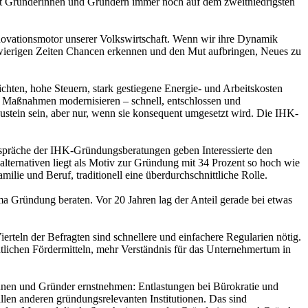
mit Gründerinnen und Gründern immer noch auf dem zweitniedrigsten
nnovationsmotor unserer Volkswirtschaft. Wenn wir ihre Dynamik
chwierigen Zeiten Chancen erkennen und den Mut aufbringen, Neues zu
hten, hohe Steuern, stark gestiegene Energie- und Arbeitskosten
n Maßnahmen modernisieren – schnell, entschlossen und
stein sein, aber nur, wenn sie konsequent umgesetzt wird. Die IHK-
espräche der IHK-Gründungsberatungen geben Interessierte den
ernativen liegt als Motiv zur Gründung mit 34 Prozent so hoch wie
amilie und Beruf, traditionell eine überdurchschnittliche Rolle.
a Gründung beraten. Vor 20 Jahren lag der Anteil gerade bei etwas
teln der Befragten sind schnellere und einfachere Regularien nötig.
ntlichen Fördermitteln, mehr Verständnis für das Unternehmertum in
innen und Gründer ernstnehmen: Entlastungen bei Bürokratie und
len anderen gründungsrelevanten Institutionen. Das sind