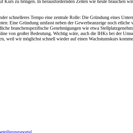
auf Kurs zu bringen. In herausfordernden Zeiten wie heute brauchen 
der schnelleres Tempo eine zentrale Rolle: Die Gründung eines Unter
achten: Eine Gründung umfasst neben der Gewerbeanzeige noch etliche 
tändliche branchenspezifische Genehmigungen wie etwa Stellplatzgene
ine von großer Bedeutung. Wichtig wäre, auch die IHKs bei der Umse
zen, weil wir möglichst schnell wieder auf einen Wachstumskurs kom
eteiligungsportal