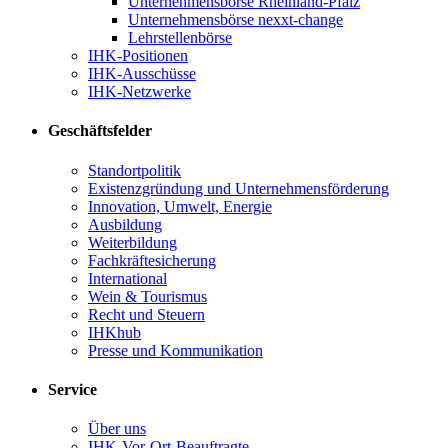
Unternehmensbörse Rheinland-Pfalz
Unternehmensbörse nexxt-change
Lehrstellenbörse
IHK-Positionen
IHK-Ausschüsse
IHK-Netzwerke
Geschäftsfelder
Standortpolitik
Existenzgründung und Unternehmensförderung
Innovation, Umwelt, Energie
Ausbildung
Weiterbildung
Fachkräftesicherung
International
Wein & Tourismus
Recht und Steuern
IHKhub
Presse und Kommunikation
Service
Über uns
IHK-Vor-Ort-Beauftragte