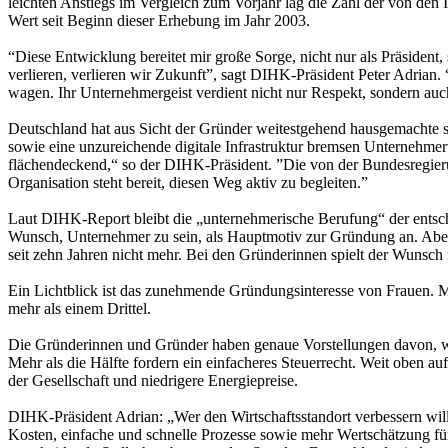
leichten Anstiegs im Vergleich zum Vorjahr lag die Zahl der von d
Wert seit Beginn dieser Erhebung im Jahr 2003.
“Diese Entwicklung bereitet mir große Sorge, nicht nur als Präsiden
verlieren, verlieren wir Zukunft”, sagt DIHK-Präsident Peter Adria
wagen. Ihr Unternehmergeist verdient nicht nur Respekt, sondern a
Deutschland hat aus Sicht der Gründer weitestgehend hausgemachte st
sowie eine unzureichende digitale Infrastruktur bremsen Unternehme
flächendeckend,“ so der DIHK-Präsident. ”Die von der Bundesregieru
Organisation steht bereit, diesen Weg aktiv zu begleiten.”
Laut DIHK-Report bleibt die „unternehmerische Berufung“ der entsc
Wunsch, Unternehmer zu sein, als Hauptmotiv zur Gründung an. Aber
seit zehn Jahren nicht mehr. Bei den Gründerinnen spielt der Wunsch n
Ein Lichtblick ist das zunehmende Gründungsinteresse von Frauen. Mi
mehr als einem Drittel.
Die Gründerinnen und Gründer haben genaue Vorstellungen davon, wie
Mehr als die Hälfte fordern ein einfacheres Steuerrecht. Weit oben a
der Gesellschaft und niedrigere Energiepreise.
DIHK-Präsident Adrian: „Wer den Wirtschaftsstandort verbessern wil
Kosten, einfache und schnelle Prozesse sowie mehr Wertschätzung für