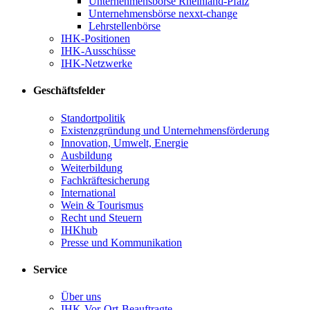
Unternehmensbörse Rheinland-Pfalz
Unternehmensbörse nexxt-change
Lehrstellenbörse
IHK-Positionen
IHK-Ausschüsse
IHK-Netzwerke
Geschäftsfelder
Standortpolitik
Existenzgründung und Unternehmensförderung
Innovation, Umwelt, Energie
Ausbildung
Weiterbildung
Fachkräftesicherung
International
Wein & Tourismus
Recht und Steuern
IHKhub
Presse und Kommunikation
Service
Über uns
IHK-Vor-Ort-Beauftragte