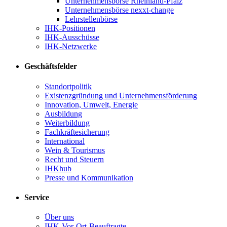
Unternehmensbörse Rheinland-Pfalz
Unternehmensbörse nexxt-change
Lehrstellenbörse
IHK-Positionen
IHK-Ausschüsse
IHK-Netzwerke
Geschäftsfelder
Standortpolitik
Existenzgründung und Unternehmensförderung
Innovation, Umwelt, Energie
Ausbildung
Weiterbildung
Fachkräftesicherung
International
Wein & Tourismus
Recht und Steuern
IHKhub
Presse und Kommunikation
Service
Über uns
IHK-Vor-Ort-Beauftragte